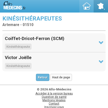
KINÉSITHÉRAPEUTES
Artemare - 01510
Coiffet-Dricot-Ferron (SCM)
Kinésithérapeute
Victor Joëlle
Kinésithérapeute
Retour
Haut de page
© 2026 Allo-Médecins
Accéder à la version bureau
Question de santé
Mentions légales
Contact
Inscrivez-vous