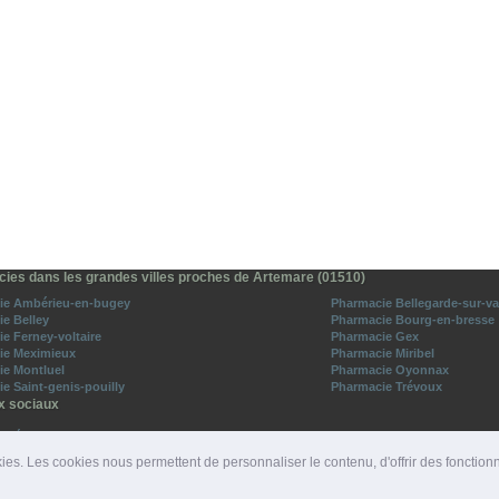
ies dans les grandes villes proches de Artemare (01510)
ie Ambérieu-en-bugey
Pharmacie Bellegarde-sur-va
e Belley
Pharmacie Bourg-en-bresse
e Ferney-voltaire
Pharmacie Gex
ie Meximieux
Pharmacie Miribel
ie Montluel
Pharmacie Oyonnax
e Saint-genis-pouilly
Pharmacie Trévoux
x sociaux
o-Médecins sur Facebook
vez-nous sur Twitter
ies. Les cookies nous permettent de personnaliser le contenu, d'offrir des fonction
ROS D'URGENCE
|
DÉPARTEMENTS
|
PRESSE
|
SITES PARTENAIRES
|
LIENS PARTENAIRE