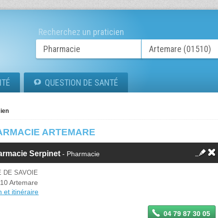
Recherchez un praticien
ITÉ
QUESTION DE SANTÉ
ien
ARMACIE ARTEMARE
armacie Serpinet
- Pharmacie
E DE SAVOIE
10 Artemare
 et itinéraire
04 79 87 30 05