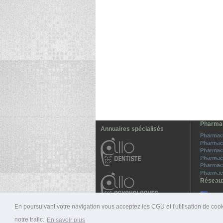
Pharmac
Annuaires spécialisés
Pharmac
Pharmaci
Pharmaci
Pharmac
Pharmac
Pharmaci
Réseau
All
Sui
En poursuivant votre navigation vous acceptez les CGU et l'utilisation de cook
notre trafic.
En savoir plus
© 2026 ALLO-MÉDECINS |
PRÉSENTATION
|
NUMÉ