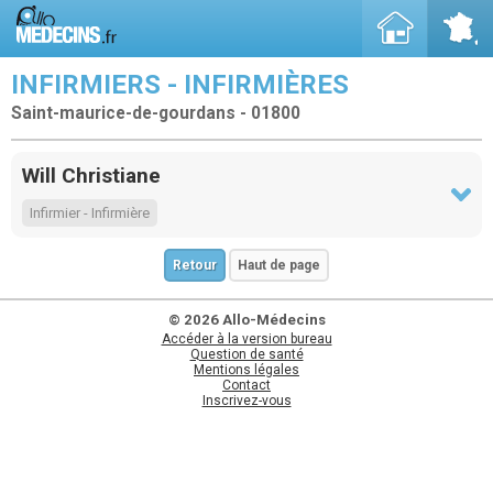
INFIRMIERS - INFIRMIÈRES
Saint-maurice-de-gourdans - 01800
Will Christiane
Infirmier - Infirmière
Retour
Haut de page
© 2026 Allo-Médecins
Accéder à la version bureau
Question de santé
Mentions légales
Contact
Inscrivez-vous