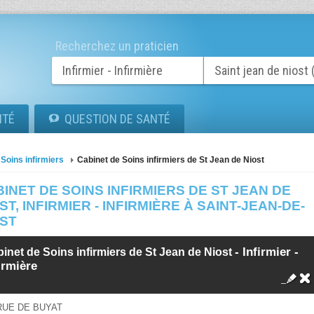
Recherchez un praticien
ITÉ
QUESTION DE SANTÉ
Soins infirmiers
Cabinet de Soins infirmiers de St Jean de Niost
INET DE SOINS INFIRMIERS DE ST JEAN DE
ST, INFIRMIER - INFIRMIÈRE À SAINT-JEAN-DE-
OST
-
Infirmier -
inet de Soins infirmiers de St Jean de Niost
irmière
RUE DE BUYAT