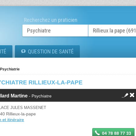
Recherchez un praticien
ITÉ
QUESTION DE SANTÉ
Psychiatrie
CHIATRE RILLIEUX-LA-PAPE
lard Martine
- Psychiatre
PLACE JULES MASSENET
40 Rillieux-la-pape
 et itinéraire
04 78 88 77 33