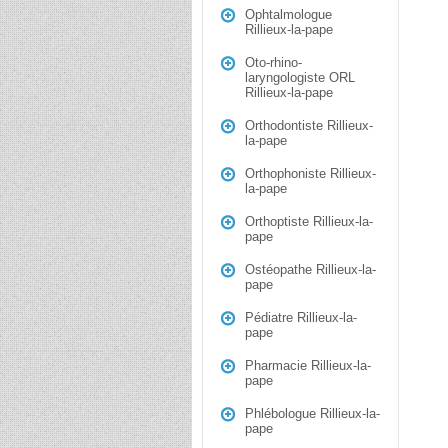
Ophtalmologue
Rillieux-la-pape
Oto-rhino-
laryngologiste ORL
Rillieux-la-pape
Orthodontiste Rillieux-
la-pape
Orthophoniste Rillieux-
la-pape
Orthoptiste Rillieux-la-
pape
Ostéopathe Rillieux-la-
pape
Pédiatre Rillieux-la-
pape
Pharmacie Rillieux-la-
pape
Phlébologue Rillieux-la-
pape