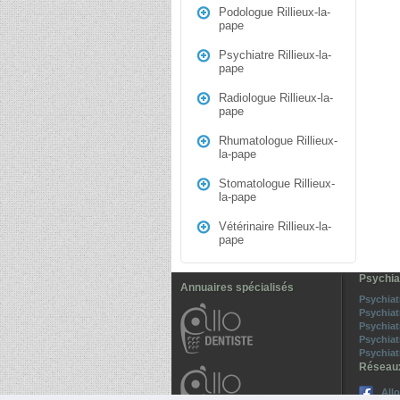
Podologue Rillieux-la-
pape
Psychiatre Rillieux-la-
pape
Radiologue Rillieux-la-
pape
Rhumatologue Rillieux-
la-pape
Stomatologue Rillieux-
la-pape
Vétérinaire Rillieux-la-
pape
Psychiat
Annuaires spécialisés
Psychiat
Psychiat
Psychiat
Psychiat
Psychiat
Réseau
All