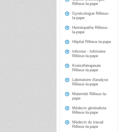
Rillieux-la-pape
Gynécologue Rillieux-
la-pape
Homéopathe Rillieux-
la-pape
Hôpital Rillieux-la-pape
Infirmier - Infirmière
Rillieux-la-pape
Kinésithérapeute
Rillieux-la-pape
Laboratoire d'analyse
Rillieux-la-pape
Maternité Rillieux-la-
pape
Médecin généraliste
Rillieux-la-pape
Médecin du travail
Rillieux-la-pape