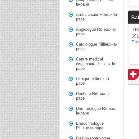
la-pape
Ambulancier Rillieux-la-
Bal
pape
Angiologue Rillieux-la-
9 
pape
691
Plan
Cardiologue Rillieux-la-
pape
Centre médical
dispensaire Rillieux-la-
pape
Clinique Rillieux-la-
pape
Dentiste Rillieux-la-
pape
Dermatologue Rillieux-
la-pape
Endocrinologue
Rillieux-la-pape
Gastro-entérologue