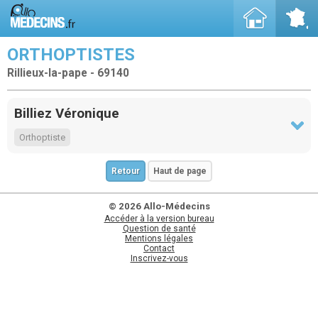
ORTHOPTISTES
Rillieux-la-pape - 69140
Billiez Véronique
Orthoptiste
Retour
Haut de page
© 2026 Allo-Médecins
Accéder à la version bureau
Question de santé
Mentions légales
Contact
Inscrivez-vous