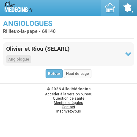
ANGIOLOGUES
Rillieux-la-pape - 69140
Olivier et Riou (SELARL)
Angiologue
Retour
Haut de page
© 2026 Allo-Médecins
Accéder à la version bureau
Question de santé
Mentions légales
Contact
Inscrivez-vous