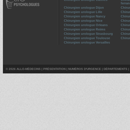
ferra
Chirurgien urologue Dijon
Chiru
Chirurgien urologue Lille
Chiru
Chirurgien urologue Nancy
Chiru
Chirurgien urologue Nice
Chiru
Chirurgien urologue Orleans
Chiru
Chirurgien urologue Reims
Chiru
Chirurgien urologue Strasbourg
Chiru
Chirurgien urologue Toulouse
Chiru
Chirurgien urologue Versailles
© 2026 ALLO-MÉDECINS |
PRÉSENTATION
|
NUMÉROS D'URGENCE
|
DÉPARTEMENTS
|