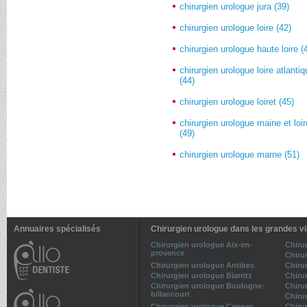
chirurgien urologue jura (39)
chirurgien urologue loire (42)
chirurgien urologue haute loire (
chirurgien urologue loire atlanti
(44)
chirurgien urologue loiret (45)
chirurgien urologue maine et loir
(49)
chirurgien urologue marne (51)
Annuaires spécialisés
Chirurgien urologue dans les grandes vi
Chirurgien urologue Aix-en-
Chiru
provence
Chiru
Chirurgien urologue Antibes
Chiru
Chirurgien urologue Biarritz
Chiru
Chirurgien urologue Boulogne-
Chiru
billancourt
Chiru
Chirurgien urologue Cannes
Chiru