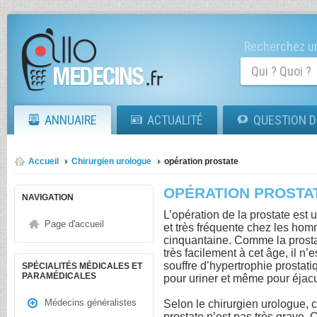
Recherchez un
ANNUAIRE
ACTUALITÉ
QUESTION D
Accueil
Chirurgien urologue
opération prostate
OPÉRATION PROSTA
NAVIGATION
L’opération de la prostate est 
Page d'accueil
et très fréquente chez les homm
cinquantaine. Comme la prosta
très facilement à cet âge, il n
souffre d’hypertrophie prostati
SPÉCIALITÉS MÉDICALES ET
PARAMÉDICALES
pour uriner et même pour éjacu
Médecins généralistes
Selon le chirurgien urologue, 
prostate n’est pas très grave