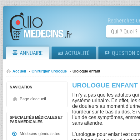
Recherchez un
ANNUAIRE
ACTUALITÉ
QUESTION D
Accueil
Chirurgien urologue
urologue enfant
UROLOGUE ENFANT
NAVIGATION
Il n’y a pas que les adultes qui
Page d'accueil
système urinaire. En effet, les
de douleurs au moment d’urine
lourdeur sur le bas du dos. Si
l’un de ces symptômes, emmene
SPÉCIALITÉS MÉDICALES ET
PARAMÉDICALES
sans attendre.
Médecins généralistes
L’urologue pour enfant est com
prodiguer des soins, et prescri