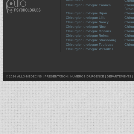
Chiru
Chirurgien urologue Cannes
Chiru
ferra
Chirurgien urologue Dijon
Chiru
Chirurgien urologue Lille
Chiru
Chirurgien urologue Nancy
Chiru
Chirurgien urologue Nice
Chiru
Chirurgien urologue Orleans
Chiru
Chirurgien urologue Reims
Chiru
Chirurgien urologue Strasbourg
Chiru
Chirurgien urologue Toulouse
Chiru
Chirurgien urologue Versailles
© 2026 ALLO-MÉDECINS |
PRÉSENTATION
|
NUMÉROS D'URGENCE
|
DÉPARTEMENTS
|