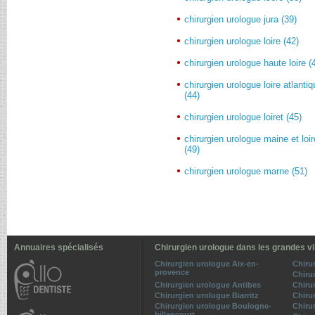
chirurgien urologue jura (39)
chirurgien urologue loire (42)
chirurgien urologue haute loire (
chirurgien urologue loire atlanti
(44)
chirurgien urologue loiret (45)
chirurgien urologue maine et loir
(49)
chirurgien urologue marne (51)
Annuaires spécialisés
Chirurgien urologue dans les grandes vi
Chirurgien urologue Aix-en-
Chiru
provence
Chiru
Chirurgien urologue Antibes
Chiru
Chirurgien urologue Biarritz
Chiru
Chirurgien urologue Boulogne-
Chiru
billancourt