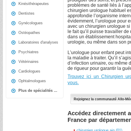
Kinésithérapeutes
problèmes de santé liés à l’app
chirurgien urologue habituel est
Dentistes
approfondie l’organisme inter
évidemment, l’urologue pour en
Gynécologues
avec un chirurgien urologue s
le fait qu’il puisse travailler 
Ostéopathes
dans un établissement hospital
urologie, ou même dans son pr
Laboratoires d'analyses
Psychiatres
L’urologue pour enfant peut int
la maladie à traiter. Qu’il s’ag
Vétérinaires
d’infection urinaire, ou même 
de rigueur pour garantir la guér
Cardiologues
Trouvez ici un Chirurgien u
Ophtalmologues
vous.
Plus de spécialités ...
Rejoignez la communauté Allo-Mé
Accédez directement a
France par départeme
chirurgien urologue ain (01)