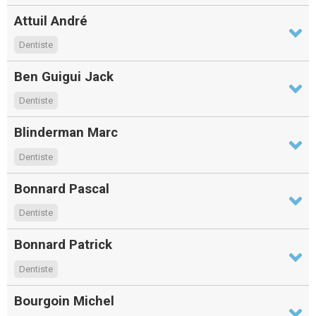
Attuil André
Dentiste
Ben Guigui Jack
Dentiste
Blinderman Marc
Dentiste
Bonnard Pascal
Dentiste
Bonnard Patrick
Dentiste
Bourgoin Michel