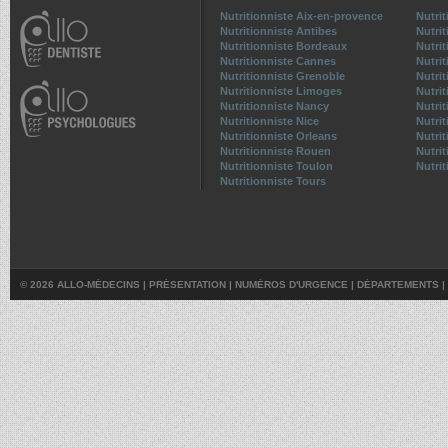
Nutritionniste Aix-en-provence
Nutrit
Nutritionniste Antibes
Nutri
Nutritionniste Bordeaux
Nutri
Nutritionniste Cannes
Nutri
Nutritionniste Grenoble
Nutrit
Nutritionniste Limoges
Nutrit
Nutritionniste Nancy
Nutri
Nutritionniste Nice
Nutri
Nutritionniste Orleans
Nutri
Nutritionniste Rouen
Nutrit
Nutritionniste Toulon
Nutri
Nutritionniste Tours
© 2026 ALLO-MÉDECINS |
PRÉSENTATION
|
NUMÉROS D'URGENCE
|
DÉPARTEMENTS
|