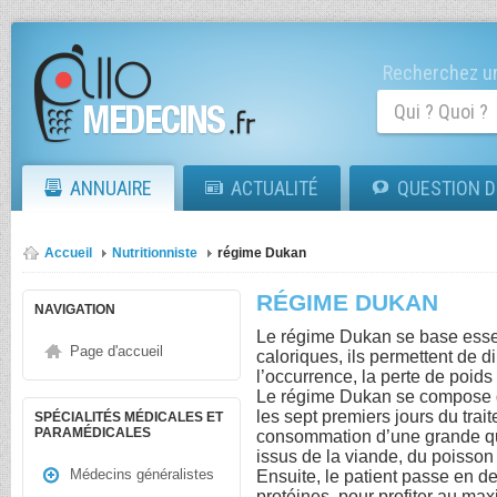
Recherchez un
ANNUAIRE
ACTUALITÉ
QUESTION D
Accueil
Nutritionniste
régime Dukan
RÉGIME DUKAN
NAVIGATION
Le régime Dukan se base essen
Page d'accueil
caloriques, ils permettent de di
l’occurrence, la perte de poid
Le régime Dukan se compose d
les sept premiers jours du trai
SPÉCIALITÉS MÉDICALES ET
PARAMÉDICALES
consommation d’une grande qua
issus de la viande, du poisson 
Médecins généralistes
Ensuite, le patient passe en d
protéines, pour profiter au ma