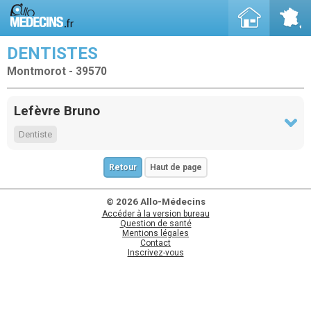
DENTISTES
Montmorot - 39570
Lefèvre Bruno
Dentiste
Retour
Haut de page
© 2026 Allo-Médecins
Accéder à la version bureau
Question de santé
Mentions légales
Contact
Inscrivez-vous