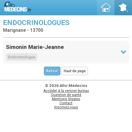
ENDOCRINOLOGUES
Marignane - 13700
Simonin Marie-Jeanne
Endocrinologue
Retour
Haut de page
© 2026 Allo-Médecins
Accéder à la version bureau
Question de santé
Mentions légales
Contact
Inscrivez-vous