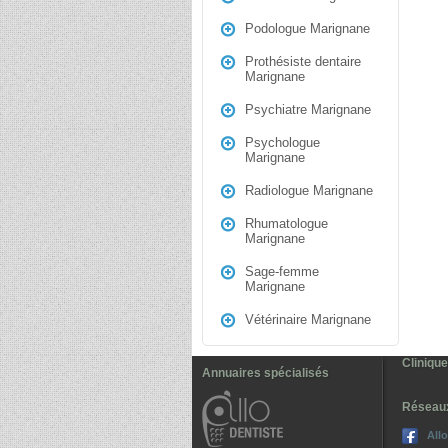
Podologue Marignane
Prothésiste dentaire
Marignane
Psychiatre Marignane
Psychologue
Marignane
Radiologue Marignane
Rhumatologue
Marignane
Sage-femme
Marignane
Vétérinaire Marignane
Cliniqu
Annuaires spécialisés
Réseau
All