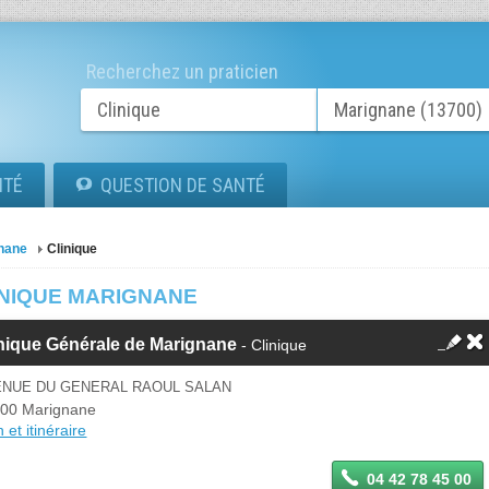
Recherchez un praticien
ITÉ
QUESTION DE SANTÉ
nane
Clinique
INIQUE MARIGNANE
nique Générale de Marignane
- Clinique
ENUE DU GENERAL RAOUL SALAN
00 Marignane
 et itinéraire
04 42 78 45 00