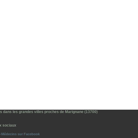
es dans les grandes villes proches de Marignane (13700)
x sociaux
o-Médecins sur Facebook