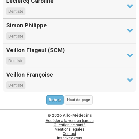
Leclercq Caroline
Dentiste
Simon Philippe
Dentiste
Veillon Flageul (SCM)
Dentiste
Veillon Françoise
Dentiste
Retour
Haut de page
© 2026 Allo-Médecins
Accéder à la version bureau
Question de santé
Mentions légales
Contact
Inscrivez-vous