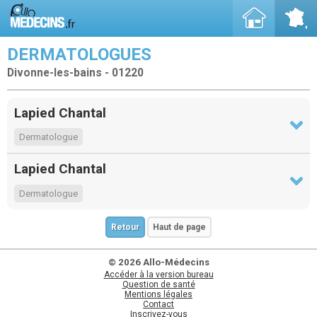
DERMATOLOGUES
Divonne-les-bains - 01220
Lapied Chantal
Dermatologue
Lapied Chantal
Dermatologue
Retour
Haut de page
© 2026 Allo-Médecins
Accéder à la version bureau
Question de santé
Mentions légales
Contact
Inscrivez-vous