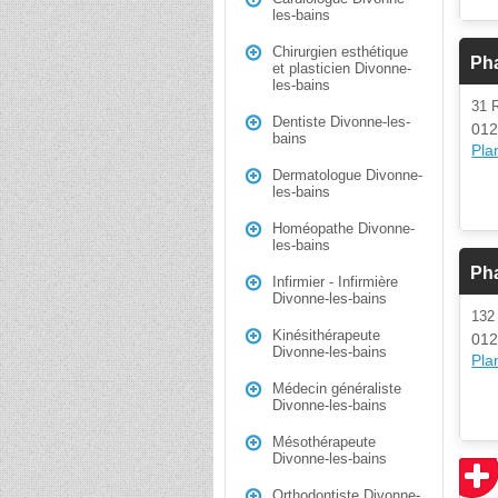
les-bains
Chirurgien esthétique
Ph
et plasticien Divonne-
les-bains
31 
Dentiste Divonne-les-
012
bains
Plan
Dermatologue Divonne-
les-bains
Homéopathe Divonne-
les-bains
Ph
Infirmier - Infirmière
Divonne-les-bains
13
Kinésithérapeute
012
Divonne-les-bains
Plan
Médecin généraliste
Divonne-les-bains
Mésothérapeute
Divonne-les-bains
Orthodontiste Divonne-