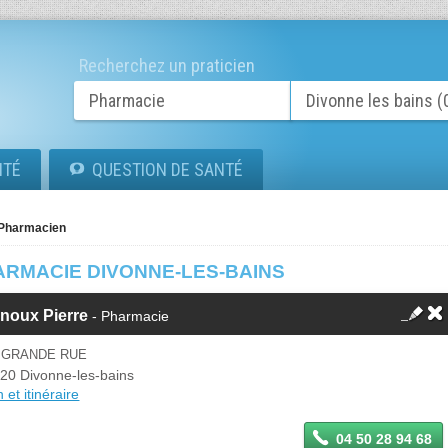
Recherchez un praticien
ITÉ
QUESTION DE SANTÉ
Pharmacien
ARMACIE DIVONNE-LES-BAINS
noux Pierre
- Pharmacie
2 GRANDE RUE
20 Divonne-les-bains
 et itinéraire
04 50 28 94 68