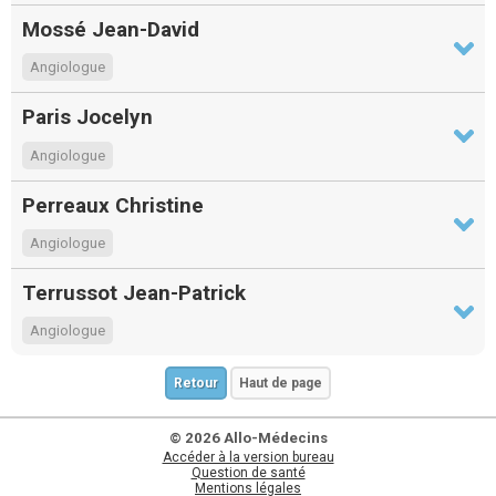
Mossé Jean-David
Angiologue
Paris Jocelyn
Angiologue
Perreaux Christine
Angiologue
Terrussot Jean-Patrick
Angiologue
Retour
Haut de page
© 2026 Allo-Médecins
Accéder à la version bureau
Question de santé
Mentions légales