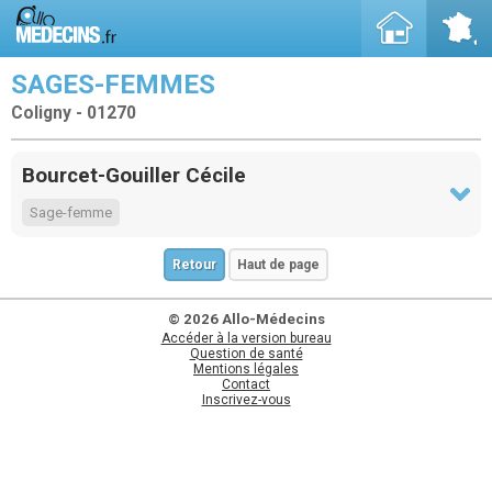
SAGES-FEMMES
Coligny - 01270
Bourcet-Gouiller Cécile
Sage-femme
Retour
Haut de page
© 2026 Allo-Médecins
Accéder à la version bureau
Question de santé
Mentions légales
Contact
Inscrivez-vous