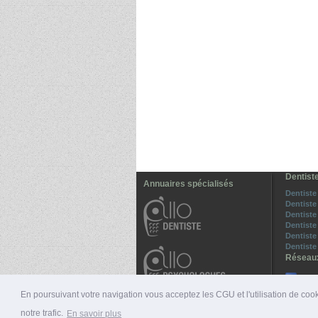
Dentist
Annuaires spécialisés
Dentist
Dentiste
Dentiste
Dentiste
Dentiste
Dentiste
Réseau
All
Sui
En poursuivant votre navigation vous acceptez les CGU et l'utilisation de cook
notre trafic.
En savoir plus
© 2026 ALLO-MÉDECINS |
PRÉSENTATION
|
NUMÉ