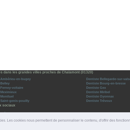
es dans les grandes villes proches de Chalamont (01320)
e Ambérieu-en-bugey
Dentiste Bellegarde-sur-vals
 Belley
Dentiste Bourg-en-bresse
 Ferney-voltaire
Dentiste Gex
 Meximieux
Dentiste Miribel
 Montluel
Dentiste Oyonnax
 Saint-genis-pouilly
Dentiste Trévoux
x sociaux
o-Médecins sur Facebook
vez-nous sur Twitter
ies. Les cookies nous permettent de personnaliser le contenu, d'offrir des fonction
ROS D'URGENCE
|
DÉPARTEMENTS
|
PRESSE
|
SITES PARTENAIRES
|
LIENS PARTENAIRE