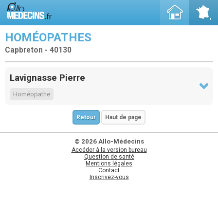
HOMÉOPATHES
Capbreton - 40130
Lavignasse Pierre
Homéopathe
Retour
Haut de page
© 2026 Allo-Médecins
Accéder à la version bureau
Question de santé
Mentions légales
Contact
Inscrivez-vous