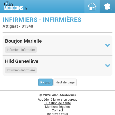
INFIRMIERS - INFIRMIÈRES
Attignat - 01340
Bourjon Marielle
Infirmier - Infirmière
Hild Geneviève
Infirmier - Infirmière
Retour
Haut de page
© 2026 Allo-Médecins
Accéder à la version bureau
Question de santé
Mentions légales
Contact
Inscrivez-vous