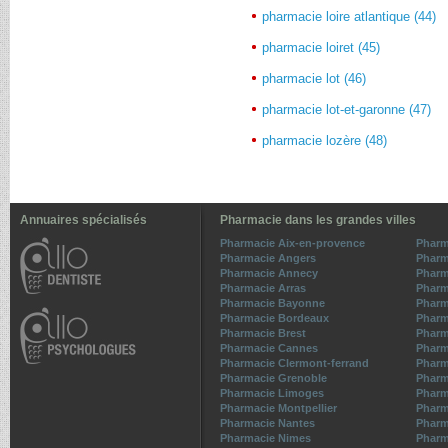
pharmacie loire atlantique (44)
pharmacie loiret (45)
pharmacie lot (46)
pharmacie lot-et-garonne (47)
pharmacie lozère (48)
Annuaires spécialisés
Pharmacie dans les grandes villes
Pharmacie Aix-en-provence
Pharm
Pharmacie Angers
Pharm
Pharmacie Annecy
Pharm
Pharmacie Arras
Pharm
Pharmacie Bayonne
Pharma
Pharmacie Bordeaux
Pharm
Pharmacie Brest
Pharm
Pharmacie Cannes
Pharm
Pharmacie Clermont-ferrand
Pharm
Pharmacie Grenoble
Pharma
Pharmacie Limoges
Pharm
Pharmacie Montpellier
Pharm
Pharmacie Nantes
Pharm
Pharmacie Nimes
Pharm