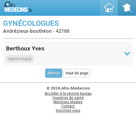
GYNÉCOLOGUES
Andrézieux-bouthéon - 42160
Berthoux Yves
Gynécologue
Retour
Haut de page
© 2026 Allo-Médecins
Accéder à la version bureau
Question de santé
Mentions légales
Contact
Inscrivez-vous