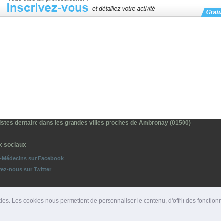
istes dentaire dans les grandes villes proches de Ambronay (01500)
x sociaux
o-Médecins sur Facebook
vez-nous sur Twitter
ies. Les cookies nous permettent de personnaliser le contenu, d'offrir des fonction
ROS D'URGENCE
|
DÉPARTEMENTS
|
PRESSE
|
SITES PARTENAIRES
|
LIENS PARTENAIRE