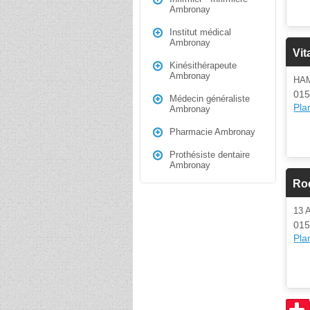
Ambronay
Institut médical
Ambronay
Vit
Kinésithérapeute
Ambronay
HA
015
Médecin généraliste
Plan
Ambronay
Pharmacie Ambronay
Prothésiste dentaire
Ambronay
Ro
13 
015
Plan