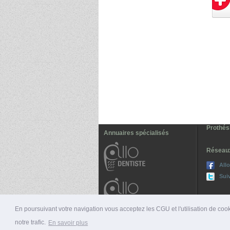
Prothés
Annuaires spécialisés
Réseau
All
Sui
En poursuivant votre navigation vous acceptez les CGU et l'utilisation de cook
notre trafic.
En savoir plus
© 2026 ALLO-MÉDECINS |
PRÉSENTATION
|
NUMÉ