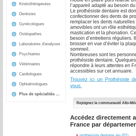
Kinésithérapeutes
l’appareil adapté au besoin du 
Le prothésiste dentaire est do
Dentistes
confectionner des dents de pr
remplacer les dents naturelle
Gynécologues
amovibles ont un rôle esthétiqu
mastication et la phonation. Ce
Ostéopathes
besoin d’entretiens réguliers. 
brosser en vue d’éviter la plaq
Laboratoires d'analyses
sommeil.
Psychiatres
Nombreuses sont les personne
prothésiste dentaire. Quelques 
Vétérinaires
répondre à leurs attentes en F
accessibles sur cet annuaire.
Cardiologues
Trouvez ici un Prothésiste 
Ophtalmologues
vous.
Plus de spécialités ...
Rejoignez la communauté Allo-Mé
Accédez directement a
France par départeme
prothésiste dentaire ain (01)