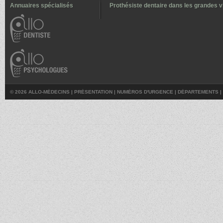
Annuaires spécialisés
Prothésiste dentaire dans les grandes vi
© 2026 ALLO-MÉDECINS |
PRÉSENTATION
|
NUMÉROS D'URGENCE
|
DÉPARTEMENTS
|