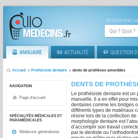
Recherchez un
ANNUAIRE
ACTUALITÉ
QUESTION D
Accueil
Prothésiste dentaire
dents de prothèses amovibles
DENTS DE PROTHÈS
NAVIGATION
Le prothésiste dentaire est un
Page d'accueil
manuelle. Il a en effet pour mi
dentaires comme les bridges ou
différents types de matériaux
résine lors de la confection d
SPÉCIALITÉS MÉDICALES ET
PARAMÉDICALES
morphologie dentaire est l’ato
d’accomplir son travail correct
Médecins généralistes
par le dentiste ou l’orthodontis
moule en plâtre puis réalise u