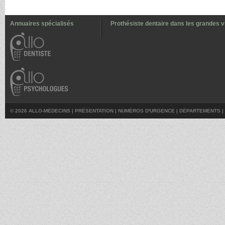
Annuaires spécialisés
Prothésiste dentaire dans les grandes vi
© 2026 ALLO-MÉDECINS |
PRÉSENTATION
|
NUMÉROS D'URGENCE
|
DÉPARTEMENTS
|