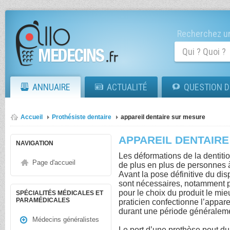
Recherchez un
ANNUAIRE
ACTUALITÉ
QUESTION D
Accueil
Prothésiste dentaire
appareil dentaire sur mesure
APPAREIL DENTAIR
NAVIGATION
Les déformations de la dentiti
Page d'accueil
de plus en plus de personnes à
Avant la pose définitive du dis
sont nécessaires, notamment po
pour le choix du produit le mie
SPÉCIALITÉS MÉDICALES ET
PARAMÉDICALES
praticien confectionne l’appare
durant une période généralem
Médecins généralistes
Le port d’une prothèse peut d