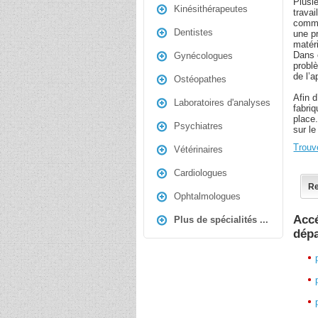
Plusie
Kinésithérapeutes
travai
comme 
Dentistes
une p
matéri
Dans c
Gynécologues
problè
de l’a
Ostéopathes
Afin 
Laboratoires d'analyses
fabriq
place
Psychiatres
sur l
Trouv
Vétérinaires
Cardiologues
Re
Ophtalmologues
Accé
Plus de spécialités ...
dép