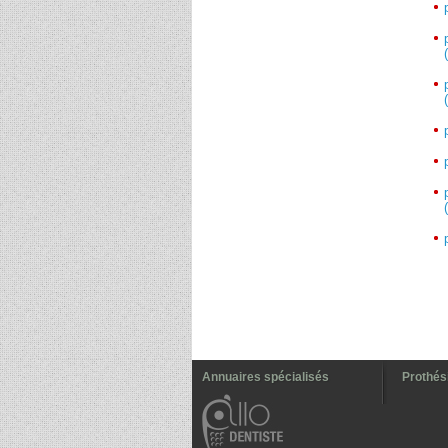
Annuaires spécialisés
Prothési