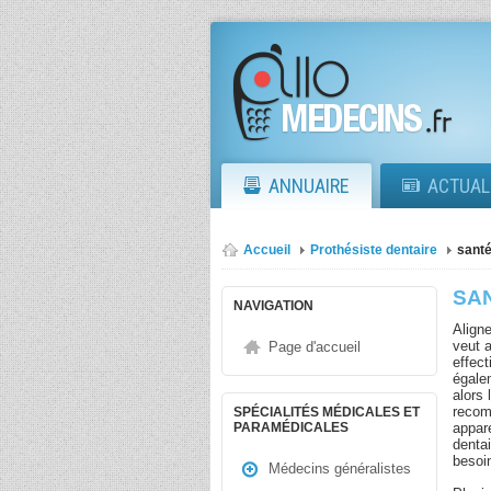
ANNUAIRE
ACTUAL
Accueil
Prothésiste dentaire
santé
SA
NAVIGATION
Aligne
veut 
Page d'accueil
effec
égalem
alors 
recom
SPÉCIALITÉS MÉDICALES ET
appar
PARAMÉDICALES
dentai
besoi
Médecins généralistes