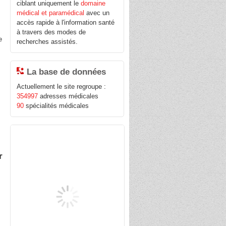
ciblant uniquement le
domaine
médical et paramédical
avec un
u
accès rapide à l'information santé
à travers des modes de
e
recherches assistés.
La base de données
Actuellement le site regroupe :
354997
adresses médicales
90
spécialités médicales
r