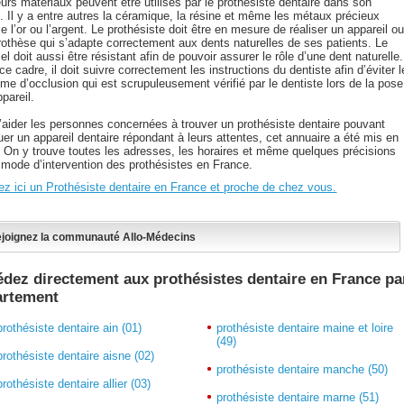
urs matériaux peuvent être utilisés par le prothésiste dentaire dans son
l. Il y a entre autres la céramique, la résine et même les métaux précieux
l’or ou l’argent. Le prothésiste doit être en mesure de réaliser un appareil o
rothèse qui s’adapte correctement aux dents naturelles de ses patients. Le
el doit aussi être résistant afin de pouvoir assurer le rôle d’une dent naturelle.
e cadre, il doit suivre correctement les instructions du dentiste afin d’éviter l
me d’occlusion qui est scrupuleusement vérifié par le dentiste lors de la pose
ppareil.
d’aider les personnes concernées à trouver un prothésiste dentaire pouvant
uer un appareil dentaire répondant à leurs attentes, cet annuaire a été mis en
. On y trouve toutes les adresses, les horaires et même quelques précisions
e mode d’intervention des prothésistes en France.
ez ici un Prothésiste dentaire en France et proche de chez vous.
joignez la communauté Allo-Médecins
dez directement aux prothésistes dentaire en France pa
artement
prothésiste dentaire ain (01)
prothésiste dentaire maine et loire
(49)
prothésiste dentaire aisne (02)
prothésiste dentaire manche (50)
prothésiste dentaire allier (03)
prothésiste dentaire marne (51)