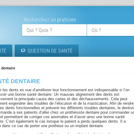
Recherchez un praticien
ITÉ
QUESTION DE SANTÉ
 dentaire
NTÉ DENTAIRE
r les dents en vue d’améliorer leur fonctionnement est indispensable si l’on
avoir une bonne santé dentaire. Un mauvais alignement des dents est
tivement la principale cause des caries et des déchaussements. Cela peut
ent engendrer des troubles de l’élocution et de la mastication. Afin de rendre
les dents fonctionnelles et prévenir les différents troubles dentaires, le dentis
mande à ses patients d’aller chez un prothésiste dentaire pour commander u
eil permettant de corriger ces anomalies et d’avoir ainsi une bonne santé
re. C’est également le cas lorsque le patient a perdu quelques dents. Il a
n dans ce cas de porter une prothèse ou un implant dentaire.