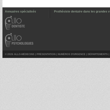
Annuaires spécialisés
Prothésiste dentaire dans les grandes vi
© 2026 ALLO-MÉDECINS |
PRÉSENTATION
|
NUMÉROS D'URGENCE
|
DÉPARTEMENTS
|