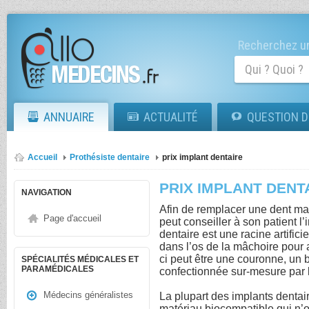
Recherchez un
ANNUAIRE
ACTUALITÉ
QUESTION D
Accueil
Prothésiste dentaire
prix implant dentaire
PRIX IMPLANT DENT
NAVIGATION
Afin de remplacer une dent man
Page d'accueil
peut conseiller à son patient l
dentaire est une racine artificie
dans l’os de la mâchoire pour a
ci peut être une couronne, un
SPÉCIALITÉS MÉDICALES ET
PARAMÉDICALES
confectionnée sur-mesure par l
Médecins généralistes
La plupart des implants dentai
matériau biocompatible qui n’