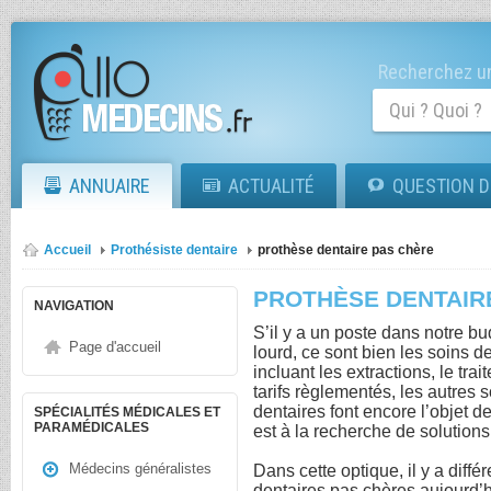
Recherchez un
ANNUAIRE
ACTUALITÉ
QUESTION D
Accueil
Prothésiste dentaire
prothèse dentaire pas chère
PROTHÈSE DENTAIR
NAVIGATION
S’il y a un poste dans notre b
Page d'accueil
lourd, ce sont bien les soins d
incluant les extractions, le tr
tarifs règlementés, les autres
dentaires font encore l’objet 
SPÉCIALITÉS MÉDICALES ET
PARAMÉDICALES
est à la recherche de solution
Médecins généralistes
Dans cette optique, il y a dif
dentaires pas chères aujourd’hu