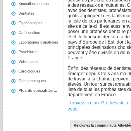
Kinésithérapeutes
à des réseaux de mutuelles. Ce
avec des dentistes, prothésist
Dentistes
qu’ils appliquent des tarifs mo
la liste de ces partenaires en 
Gynécologues
site de celle-ci. Il est aussi e
poser une prothèse dentaire pa
Ostéopathes
effet, le tourisme dentaire a d
pays d’Europe de l’Est, dont l
Laboratoires d'analyses
principales destinations choisie
Psychiatres
peuvent y être divisés en deux
France.
Vétérinaires
Enfin, des réseaux de dentist
Cardiologues
émerger depuis trois ans maint
de travail à la chaîne, peuven
Ophtalmologues
élevés. Un tour sur cet annuai
liste de tous les prothésistes 
Plus de spécialités ...
département en France.
Trouvez ici un Prothésiste 
vous.
Rejoignez la communauté Allo-Mé