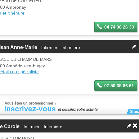
MEAU DE COUTELIEU
00 Ambronay
 et itinéraire
04 74 38 26 33
fermer
isan Anne-Marie
- Infirmier - Infirmière
Cette fiche est la propriété
d'un membre.
PLACE DU CHAMP DE MARS
Se
00 Ambérieu-en-bugey
Si vous êtes ce membre, mettez à
connecter
étails du spécialiste
jour ces informations sur votre
espace Pro.
07 50 35 86 61
te Carole
- Infirmier - Infirmière
UE VICTOR HUGO