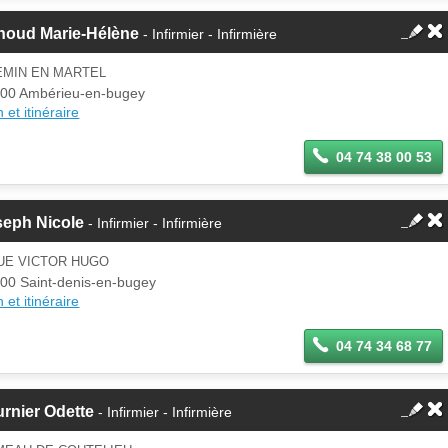
noud Marie-Hélène
- Infirmier - Infirmière
EMIN EN MARTEL
00 Ambérieu-en-bugey
 et itinéraire
04 74 38 00 53
seph Nicole
- Infirmier - Infirmière
UE VICTOR HUGO
00 Saint-denis-en-bugey
 et itinéraire
04 74 34 68 77
rnier Odette
- Infirmier - Infirmière