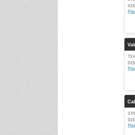
015
Plan
Val
73 
015
Plan
Ca
3 
015
Plan