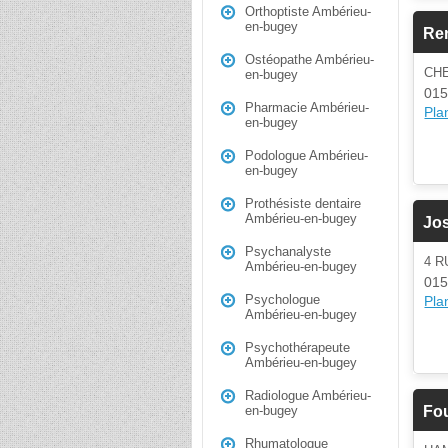
Orthoptiste Ambérieu-
en-bugey
Re
Ostéopathe Ambérieu-
CH
en-bugey
015
Pharmacie Ambérieu-
Plan
en-bugey
Podologue Ambérieu-
en-bugey
Prothésiste dentaire
Ambérieu-en-bugey
Jo
Psychanalyste
4 R
Ambérieu-en-bugey
015
Psychologue
Plan
Ambérieu-en-bugey
Psychothérapeute
Ambérieu-en-bugey
Radiologue Ambérieu-
Fou
en-bugey
Rhumatologue