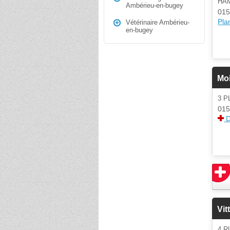
HA
Ambérieu-en-bugey
015
Plan
Vétérinaire Ambérieu-
en-bugey
Mo
3 
015
D
Vit
4 R