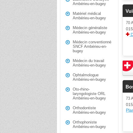
Ambérieu-en-bugey
Vui
Matériel médical
Ambérieu-en-bugey
70
Médecin généraliste
015
Ambérieu-en-bugey
D
Médecin conventionné
SNCF Ambérieu-en-
bugey
Médecin du travail
Ambérieu-en-bugey
Ophtalmologue
Ambérieu-en-bugey
Bo
Oto-rhino-
laryngologiste ORL
Ambérieu-en-bugey
73 
015
Orthodontiste
Plan
Ambérieu-en-bugey
Orthophoniste
Ambérieu-en-bugey