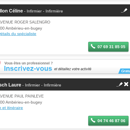
fermer
llon Céline
- Infirmier - Infirmière
Cette fiche est la propriété
d'un membre.
 AVENUE ROGER SALENGRO
Se
00 Ambérieu-en-bugey
Si vous êtes ce membre, mettez à
connecter
étails du spécialiste
jour ces informations sur votre
espace Pro.
07 69 31 85 05
sch Laure
- Infirmier - Infirmière
AVENUE PAUL PAINLEVE
00 Ambérieu-en-bugey
 et itinéraire
04 74 46 87 06