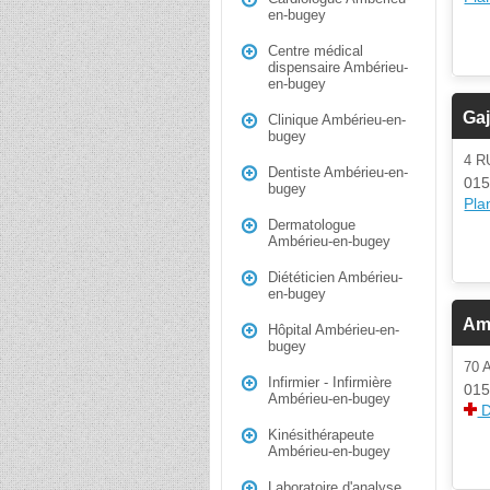
en-bugey
Centre médical
dispensaire Ambérieu-
en-bugey
Ga
Clinique Ambérieu-en-
bugey
4 R
Dentiste Ambérieu-en-
015
bugey
Plan
Dermatologue
Ambérieu-en-bugey
Diététicien Ambérieu-
en-bugey
Amb
Hôpital Ambérieu-en-
bugey
70
Infirmier - Infirmière
015
Ambérieu-en-bugey
D
Kinésithérapeute
Ambérieu-en-bugey
Laboratoire d'analyse