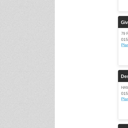
Giv
79 
015
Plan
De
HA
015
Plan