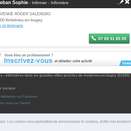
teban Sophie
- Infirmier - Infirmière
 AVENUE ROGER SALENGRO
00 Ambérieu-en-bugey
 et itinéraire
07 69 31 85 05
ers - Infirmières dans les grandes villes proches de Ambérieu-en-bugey (01500)
x sociaux
o-Médecins sur Facebook
vez-nous sur Twitter
ies. Les cookies nous permettent de personnaliser le contenu, d'offrir des fonction
ROS D'URGENCE
|
DÉPARTEMENTS
|
PRESSE
|
SITES PARTENAIRES
|
LIENS PARTENAIRE