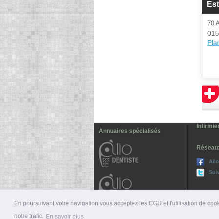
Es
70
015
Plan
Infirmi
Annuaires spécialisés
Réseau
All
Sui
En poursuivant votre navigation vous acceptez les CGU et l'utilisation de cook
© 2026 ALLO-MÉDECINS |
PRÉSENTATION
|
NUMÉ
notre trafic.
En savoir plus