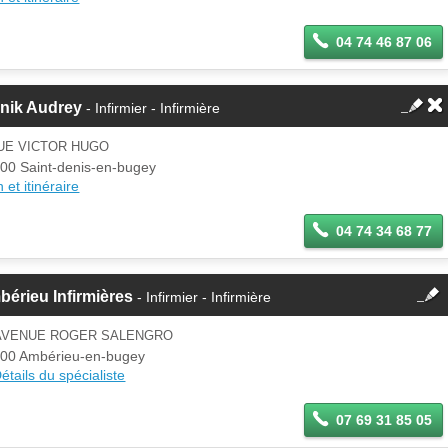
04 74 46 87 06
jnik Audrey
- Infirmier - Infirmière
UE VICTOR HUGO
00 Saint-denis-en-bugey
 et itinéraire
04 74 34 68 77
fermer
érieu Infirmières
- Infirmier - Infirmière
Cette fiche est la propriété
d'un membre.
 AVENUE ROGER SALENGRO
Se
00 Ambérieu-en-bugey
Si vous êtes ce membre, mettez à
connecter
étails du spécialiste
jour ces informations sur votre
espace Pro.
07 69 31 85 05