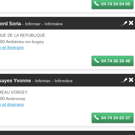
04 74 34 04 05
ord Soria
- Infirmier - Infirmière
RUE DE LA REPUBLIQUE
00 Ambérieu-en-bugey
 et itinéraire
04 74 36 26 48
sayes Yvonne
- Infirmier - Infirmière
MEAU VORGEY
00 Ambronay
 et itinéraire
04 74 34 63 37