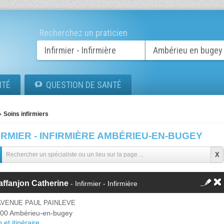
Recherchez un praticien
ITÉ
QUESTION DE SANTÉ
Soins infirmiers
IRMIER - INFIRMIÈRE AMBÉRIEU-EN-BUGEY
ffanjon Catherine
- Infirmier - Infirmière
AVENUE PAUL PAINLEVE
00 Ambérieu-en-bugey
 et itinéraire