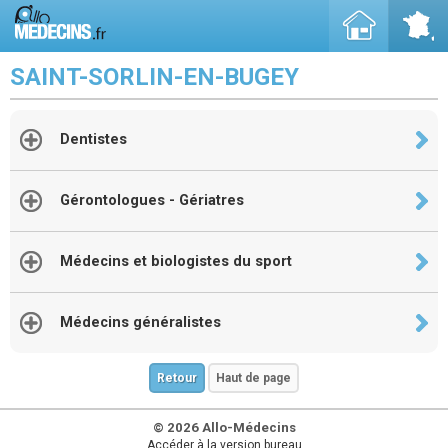
SAINT-SORLIN-EN-BUGEY
Dentistes
Gérontologues - Gériatres
Médecins et biologistes du sport
Médecins généralistes
Retour
Haut de page
© 2026 Allo-Médecins
Accéder à la version bureau