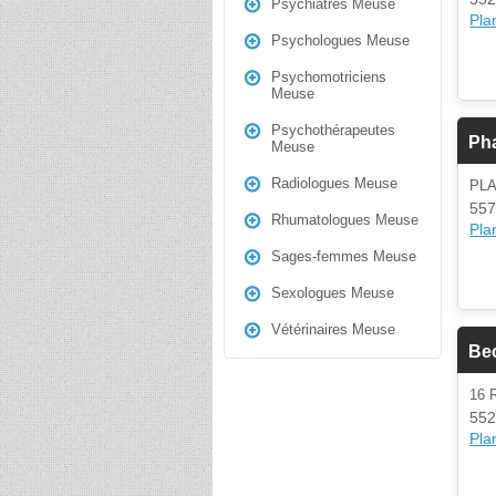
Psychiatres Meuse
Plan
Psychologues Meuse
Psychomotriciens
Meuse
Psychothérapeutes
Ph
Meuse
Radiologues Meuse
PLA
557
Rhumatologues Meuse
Plan
Sages-femmes Meuse
Sexologues Meuse
Vétérinaires Meuse
Be
16 
552
Plan