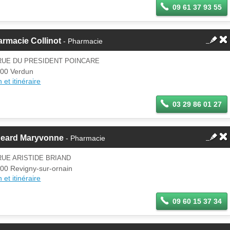
09 61 37 93 55
rmacie Collinot
- Pharmacie
RUE DU PRESIDENT POINCARE
00 Verdun
 et itinéraire
03 29 86 01 27
geard Maryvonne
- Pharmacie
RUE ARISTIDE BRIAND
00 Revigny-sur-ornain
 et itinéraire
09 60 15 37 34