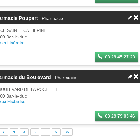
armacie Poupart
- Pharmacie
ACE SAINTE CATHERINE
00 Bar-le-duc
 et itinéraire
03 29 45 27 23
armacie du Boulevard
- Pharmacie
BOULEVARD DE LA ROCHELLE
00 Bar-le-duc
 et itinéraire
03 29 79 03 46
2
3
4
5
...
>
>>