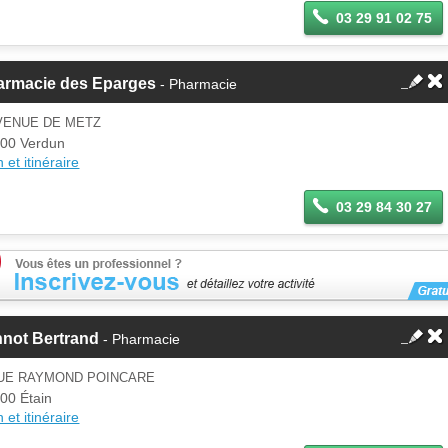
03 29 91 02 75
armacie des Eparges
- Pharmacie
VENUE DE METZ
00 Verdun
 et itinéraire
03 29 84 30 27
nnot Bertrand
- Pharmacie
RUE RAYMOND POINCARE
00 Étain
 et itinéraire