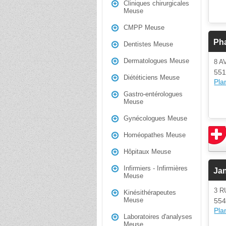
Cliniques chirurgicales
Meuse
CMPP Meuse
Ph
Dentistes Meuse
Dermatologues Meuse
8 A
551
Diététiciens Meuse
Plan
Gastro-entérologues
Meuse
Gynécologues Meuse
Homéopathes Meuse
Hôpitaux Meuse
Infirmiers - Infirmières
Ja
Meuse
3 
Kinésithérapeutes
Meuse
554
Plan
Laboratoires d'analyses
Meuse