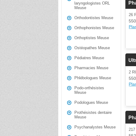
Ph
laryngologistes ORL
Meuse
26 
Orthodontistes Meuse
550
Plan
Orthophonistes Meuse
Orthoptistes Meuse
Ostéopathes Meuse
Pédiatres Meuse
Ult
Pharmacies Meuse
2 
Phlébologues Meuse
550
Plan
Podo-orthésistes
Meuse
Podologues Meuse
Prothésistes dentaire
Meuse
Pha
Psychanalystes Meuse
217
552