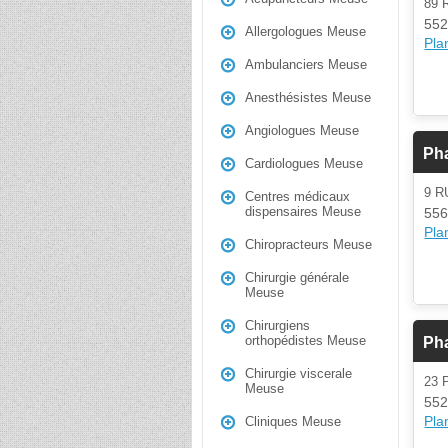
89 
552
Allergologues Meuse
Plan
Ambulanciers Meuse
Anesthésistes Meuse
Angiologues Meuse
Pha
Cardiologues Meuse
9 R
Centres médicaux
dispensaires Meuse
55
Plan
Chiropracteurs Meuse
Chirurgie générale
Meuse
Chirurgiens
orthopédistes Meuse
Pha
Chirurgie viscerale
23 
Meuse
55
Plan
Cliniques Meuse