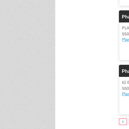
Ph
PL
550
Plan
Ph
62 
550
Plan
1