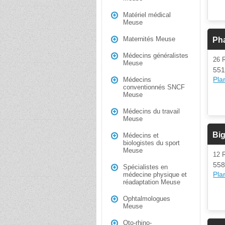
Matériel médical
Meuse
Maternités Meuse
Pha
Médecins généralistes
26 
Meuse
551
Plan
Médecins
conventionnés SNCF
Meuse
Médecins du travail
Meuse
Bi
Médecins et
biologistes du sport
Meuse
12 
558
Spécialistes en
Plan
médecine physique et
réadaptation Meuse
Ophtalmologues
Meuse
Oto-rhino-