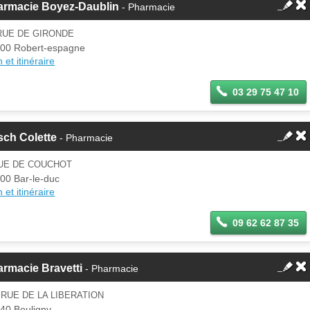
armacie Boyez-Daublin
- Pharmacie
RUE DE GIRONDE
00 Robert-espagne
 et itinéraire
03 29 75 47 10
sch Colette
- Pharmacie
RUE DE COUCHOT
00 Bar-le-duc
 et itinéraire
09 62 62 87 35
rmacie Bravetti
- Pharmacie
 RUE DE LA LIBERATION
40 Bouligny