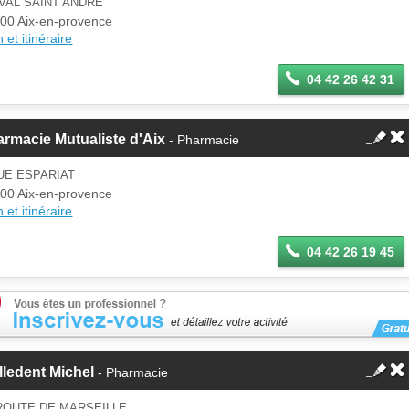
VAL SAINT ANDRE
00 Aix-en-provence
 et itinéraire
04 42 26 42 31
rmacie Mutualiste d'Aix
- Pharmacie
UE ESPARIAT
00 Aix-en-provence
 et itinéraire
04 42 26 19 45
lledent Michel
- Pharmacie
ROUTE DE MARSEILLE