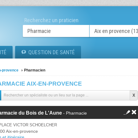
Recherchez un praticien
ITÉ
QUESTION DE SANTÉ
n-provence
Pharmacien
ARMACIE AIX-EN-PROVENCE
armacie du Bois de L'Aune
- Pharmacie
 PLACE VICTOR SCHOELCHER
00 Aix-en-provence
 et itinéraire