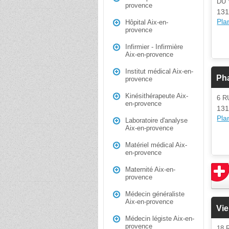
DU 
provence
131
Plan
Hôpital Aix-en-
provence
Infirmier - Infirmière
Aix-en-provence
Institut médical Aix-en-
Pha
provence
Kinésithérapeute Aix-
6 R
en-provence
131
Plan
Laboratoire d'analyse
Aix-en-provence
Matériel médical Aix-
en-provence
Maternité Aix-en-
provence
Médecin généraliste
Aix-en-provence
Vie
Médecin légiste Aix-en-
provence
18 