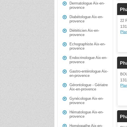
Dermatologue Aix-en-
provence
Ph
Diabétologue Aix-en-
22
provence
131
Diététicien Aix-en-
Plan
provence
Echographiste Aix-en-
provence
Endocrinologue Aix-en-
provence
Ph
Gastro-entérologue Aix-
BO
en-provence
131
Gérontologue - Gériatre
Plan
Aix-en-provence
Gynécologue Aix-en-
provence
Hématologue Aix-en-
Pha
provence
Homéopathe Aix-en-