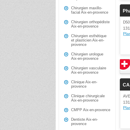
Chirurgien maxillo-
Ph
facial Aix-en-provence
Chirurgien orthopédiste
D5
Aix-en-provence
131
Plan
Chirurgien esthétique
et plasticien Aix-en-
provence
Chirurgien urologue
Aix-en-provence
Chirurgien vasculaire
Aix-en-provence
Clinique Aix-en-
CA
provence
Clinique chirurgicale
AV
Aix-en-provence
131
Plan
CMPP Aix-en-provence
Dentiste Aix-en-
provence