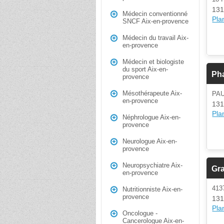
131
Médecin conventionné
Plan
SNCF Aix-en-provence
Médecin du travail Aix-
en-provence
Médecin et biologiste
du sport Aix-en-
Pha
provence
Mésothérapeute Aix-
PA
en-provence
131
Plan
Néphrologue Aix-en-
provence
Neurologue Aix-en-
provence
Neuropsychiatre Aix-
Gr
en-provence
41
Nutritionniste Aix-en-
provence
131
Plan
Oncologue -
Cancerologue Aix-en-