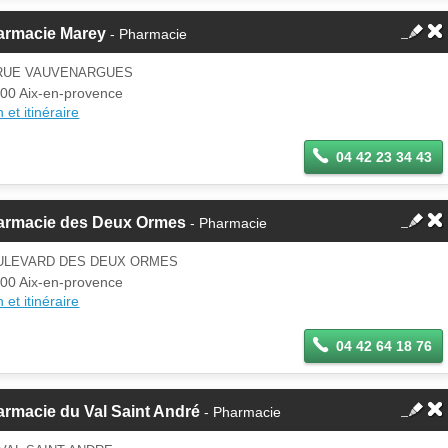
armacie Marey
- Pharmacie
 RUE VAUVENARGUES
00 Aix-en-provence
 et itinéraire
04 42 23 34 43
armacie des Deux Ormes
- Pharmacie
ULEVARD DES DEUX ORMES
00 Aix-en-provence
 et itinéraire
04 42 64 18 76
rmacie du Val Saint André
- Pharmacie