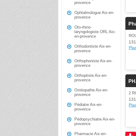
provence
Ophtalmologue Aix-en-
provence
Ph
Oto-rhino-
laryngologiste ORL Aix-
RO
en-provence
131
Orthodontiste Aix-en-
Plan
provence
Orthophoniste Aix-en-
provence
Orthoptiste Aix-en-
provence
PH
Ostéopathe Aix-en-
2 
provence
131
Pédiatre Aix-en-
Plan
provence
Pédopsychiatre Aix-en-
provence
Pharmacie Aix-en-