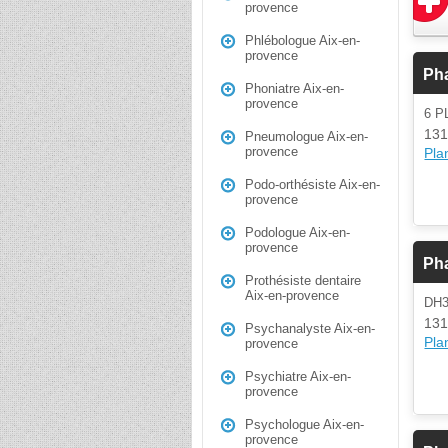
provence
Phlébologue Aix-en-
provence
Ph
Phoniatre Aix-en-
provence
6 P
131
Pneumologue Aix-en-
provence
Plan
Podo-orthésiste Aix-en-
provence
Podologue Aix-en-
provence
Pha
Prothésiste dentaire
Aix-en-provence
DH3
131
Psychanalyste Aix-en-
Plan
provence
Psychiatre Aix-en-
provence
Psychologue Aix-en-
provence