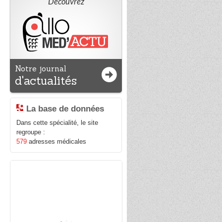
Découvrez
ie
ne
as
ne
r,
Notre journal
it
d'actualités
e
re
du
La base de données
Dans cette spécialité, le site
ui
regroupe :
es
579
adresses médicales
ie