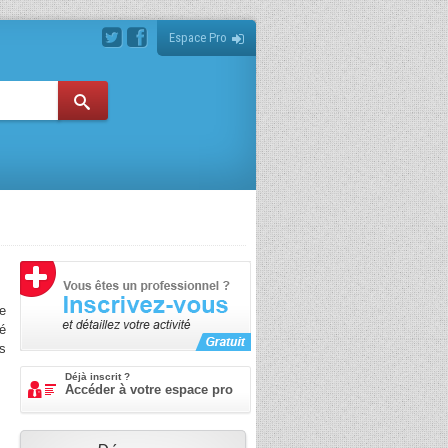
Espace Pro
de
é
es
op
Déjà inscrit ?
Accéder à votre espace pro
e
Le