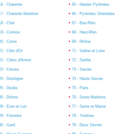
16 - Charente
65 - Hautes Pyrénées
17 - Charente Maritime
66 - Pyrénées Orientales
18 - Cher
67 - Bas-Rhin
19 - Corrèze
68 - Haut-Rhin
20 - Corse
69 - Rhône
21 - Côte d'Or
71 - Saône et Loire
22 - Côtes d'Armor
72 - Sarthe
23 - Creuse
73 - Savoie
24 - Dordogne
74 - Haute Savoie
25 - Doubs
75 - Paris
26 - Drôme
76 - Seine Maritime
28 - Eure et Loir
77 - Seine et Marne
29 - Finistère
78 - Yvelines
30 - Gard
79 - Deux Sèvres