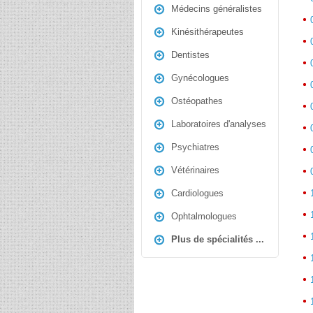
Médecins généralistes
travai
spéci
Kinésithérapeutes
interv
suppor
Dentistes
Le mé
Gynécologues
profe
Ostéopathes
la pe
elle 
Laboratoires d'analyses
médec
duran
Psychiatres
patien
Vétérinaires
Être 
Cardiologues
exerc
psych
Ophtalmologues
d'une
Plus de spécialités ...