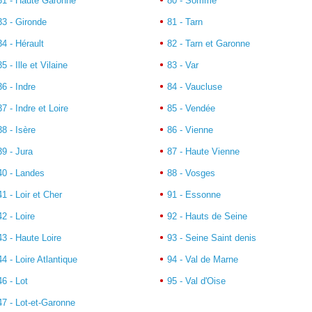
31 - Haute Garonne
80 - Somme
33 - Gironde
81 - Tarn
34 - Hérault
82 - Tarn et Garonne
35 - Ille et Vilaine
83 - Var
36 - Indre
84 - Vaucluse
37 - Indre et Loire
85 - Vendée
38 - Isère
86 - Vienne
39 - Jura
87 - Haute Vienne
40 - Landes
88 - Vosges
41 - Loir et Cher
91 - Essonne
42 - Loire
92 - Hauts de Seine
43 - Haute Loire
93 - Seine Saint denis
44 - Loire Atlantique
94 - Val de Marne
46 - Lot
95 - Val d'Oise
47 - Lot-et-Garonne