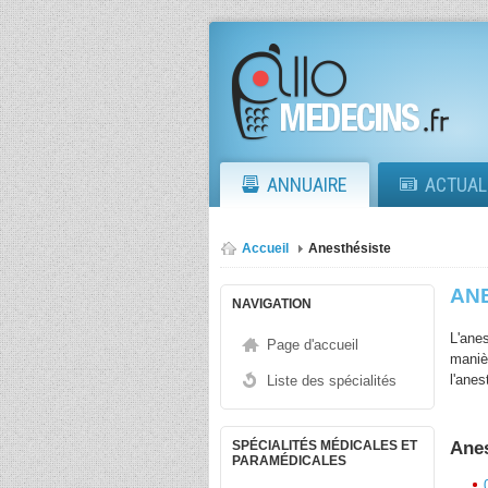
ANNUAIRE
ACTUAL
Accueil
Anesthésiste
AN
NAVIGATION
L'ane
Page d'accueil
maniè
l'ane
Liste des spécialités
sensa
doulo
Anes
SPÉCIALITÉS MÉDICALES ET
PARAMÉDICALES
L'ane
l'adm