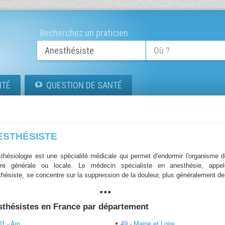
Recherchez un praticien
ITÉ
QUESTION DE SANTÉ
ESTHÉSISTE
sthésiologie est une spécialité médicale qui permet d'endormir l'organisme 
re générale ou locale. Le médecin spécialiste en anesthésie, appel
sthésiste, se concentre sur la suppression de la douleur, plus généralement d
...
tions, pour permettre des opérations de chirurgie qui sans cela seraient tr
ureuses ou trop imprécises.
thésistes en France par département
sthésiste est en fait un professionnel de la santé qui se charge d
inistration de la solution anesthésique avant une intervention chirurgicale. 
01 - Ain
49 - Maine et Loire