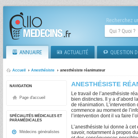
Recherchez un
ANNUAIRE
ACTUALITÉ
QUESTION D
Accueil
Anesthésiste
anesthésiste réanimateur
ANESTHÉSISTE RÉA
NAVIGATION
Le travail de l’anesthésiste r
Page d'accueil
bien distinctes. Il y a d’abord 
de réanimation. L’intervention
commence au moment de l’infor
l’intervention dont il va faire l’o
SPÉCIALITÉS MÉDICALES ET
PARAMÉDICALES
L’anesthésiste lui donne à cet e
Médecins généralistes
savoir, notamment à propos du
et des conséquences possibles 