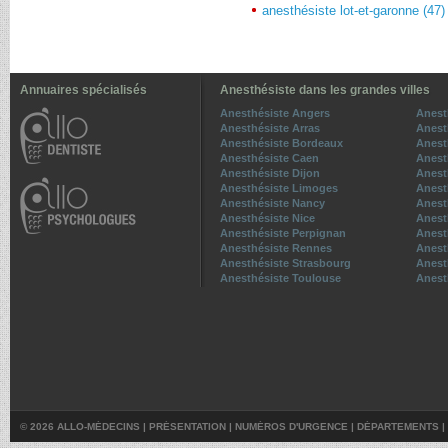
anesthésiste lot-et-garonne (47)
Annuaires spécialisés
Anesthésiste dans les grandes villes
Anesthésiste Angers
Anest
Anesthésiste Arras
Anest
Anesthésiste Bordeaux
Anest
Anesthésiste Caen
Anest
Anesthésiste Dijon
Anesth
Anesthésiste Limoges
Anest
Anesthésiste Nancy
Anest
Anesthésiste Nice
Anest
Anesthésiste Perpignan
Anest
Anesthésiste Rennes
Anest
Anesthésiste Strasbourg
Anest
Anesthésiste Toulouse
Anesth
© 2026 ALLO-MÉDECINS |
PRÉSENTATION
|
NUMÉROS D'URGENCE
|
DÉPARTEMENTS
|