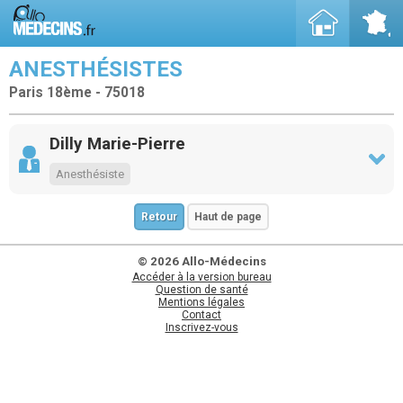
ANESTHÉSISTES
Paris 18ème - 75018
Dilly Marie-Pierre
Anesthésiste
Retour
Haut de page
© 2026 Allo-Médecins
Accéder à la version bureau
Question de santé
Mentions légales
Contact
Inscrivez-vous