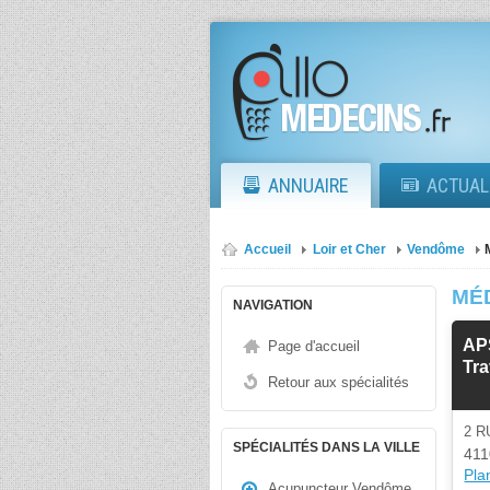
ANNUAIRE
ACTUAL
Accueil
Loir et Cher
Vendôme
MÉ
NAVIGATION
AP
Page d'accueil
Tra
Retour aux spécialités
2 R
SPÉCIALITÉS DANS LA VILLE
41
Plan
Acupuncteur Vendôme