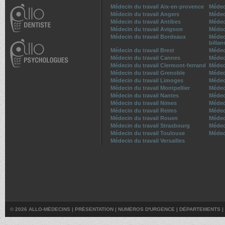
Médecin du travail Aix-en-provence
Médec
Médecin du travail Angers
Médec
Médecin du travail Antibes
Médeci
Médecin du travail Avignon
Médec
Médecin du travail Bordeaux
Médec
billan
Médecin du travail Brest
Médec
Médecin du travail Cannes
Médec
Médecin du travail Clermont-ferrand
Médeci
Médecin du travail Grenoble
Médeci
Médecin du travail Limoges
Médec
Médecin du travail Montpellier
Médec
Médecin du travail Nantes
Médeci
Médecin du travail Nimes
Médec
Médecin du travail Reims
Médec
Médecin du travail Rouen
Médeci
Médecin du travail Strasbourg
Médec
Médecin du travail Toulouse
Médec
Médecin du travail Versailles
© 2026 ALLO-MÉDECINS |
PRÉSENTATION
|
NUMÉROS D'URGENCE
|
DÉPARTEMENTS
|