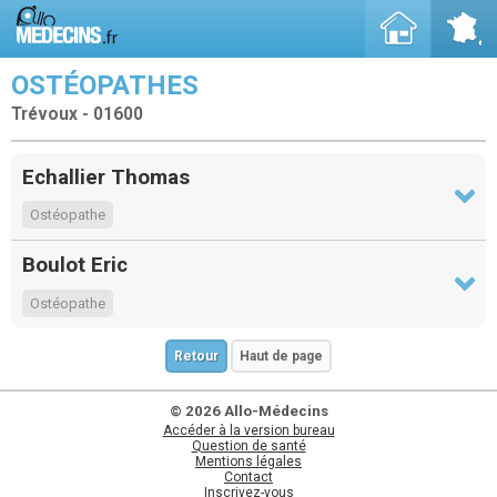
OSTÉOPATHES
Trévoux - 01600
Echallier Thomas
Ostéopathe
Boulot Eric
Ostéopathe
Retour
Haut de page
© 2026 Allo-Médecins
Accéder à la version bureau
Question de santé
Mentions légales
Contact
Inscrivez-vous