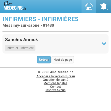
INFIRMIERS - INFIRMIÈRES
Messimy-sur-saône - 01480
Sanchis Annick
Infirmier - Infirmière
Retour
Haut de page
© 2026 Allo-Médecins
Accéder à la version bureau
Question de santé
Mentions légales
Contact
Inscrivez-vous