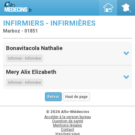
INFIRMIERS - INFIRMIÈRES
Marboz - 01851
Bonavitacola Nathalie
Infirmier - Infirmière
Mery Alix Elizabeth
Infirmier - Infirmière
Retour
Haut de page
© 2026 Allo-Médecins
Accéder à la version bureau
Question de santé
Mentions légales
Contact
Inscrivez-vous