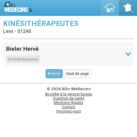
KINÉSITHÉRAPEUTES
Lent - 01240
Bieler Hervé
Kinésithérapeute
Retour
Haut de page
© 2026 Allo-Médecins
Accéder à la version bureau
Question de santé
Mentions légales
Contact
Inscrivez-vous