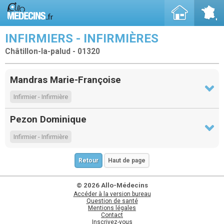
INFIRMIERS - INFIRMIÈRES
Châtillon-la-palud - 01320
Mandras Marie-Françoise
Infirmier - Infirmière
Pezon Dominique
Infirmier - Infirmière
Retour
Haut de page
© 2026 Allo-Médecins
Accéder à la version bureau
Question de santé
Mentions légales
Contact
Inscrivez-vous