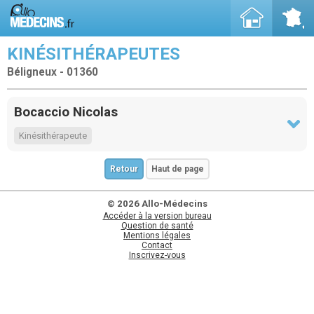
KINÉSITHÉRAPEUTES
Béligneux - 01360
Bocaccio Nicolas
Kinésithérapeute
Retour
Haut de page
© 2026 Allo-Médecins
Accéder à la version bureau
Question de santé
Mentions légales
Contact
Inscrivez-vous