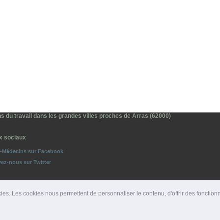
s du travail dans les grandes villes proches de Arras (62000)
x sociaux
o-Médecins sur Facebook
vez-nous sur Twitter
ies. Les cookies nous permettent de personnaliser le contenu, d'offrir des fonction
ROS D'URGENCE
|
DÉPARTEMENTS
|
PRESSE
|
SITES PARTENAIRES
|
LIENS PARTENAIRE