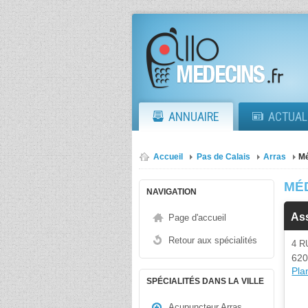
ANNUAIRE
ACTUAL
Accueil
Pas de Calais
Arras
Mé
MÉ
NAVIGATION
Ass
Page d'accueil
Retour aux spécialités
4 R
620
Plan
SPÉCIALITÉS DANS LA VILLE
Acupuncteur Arras