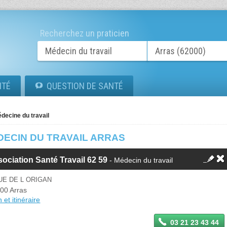
Recherchez un praticien
ITÉ
QUESTION DE SANTÉ
decine du travail
DECIN DU TRAVAIL ARRAS
ociation Santé Travail 62 59
- Médecin du travail
UE DE L ORIGAN
00 Arras
 et itinéraire
03 21 23 43 44