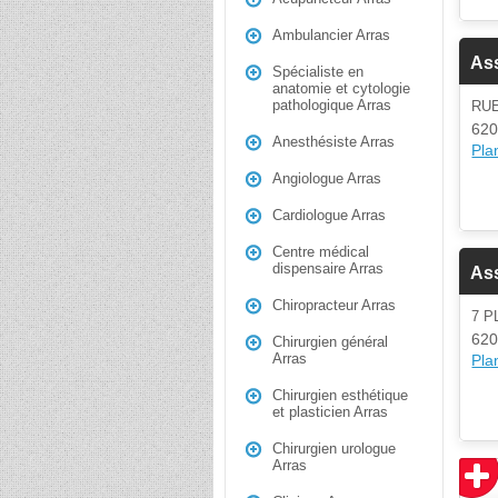
Ambulancier Arras
Ass
Spécialiste en
anatomie et cytologie
pathologique Arras
RU
620
Anesthésiste Arras
Plan
Angiologue Arras
Cardiologue Arras
Centre médical
dispensaire Arras
Ass
Chiropracteur Arras
7 P
620
Chirurgien général
Arras
Plan
Chirurgien esthétique
et plasticien Arras
Chirurgien urologue
Arras