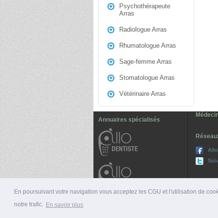
Psychothérapeute
Arras
Radiologue Arras
Rhumatologue Arras
Sage-femme Arras
Stomatologue Arras
Vétérinaire Arras
Médecin
Annuaires spécialisés
Réseau
All
Sui
En poursuivant votre navigation vous acceptez les CGU et l'utilisation de cook
notre trafic.
En savoir plus
© 2026 ALLO-MÉDECINS |
PRÉSENTATION
|
NUMÉ
Voir la version mobile