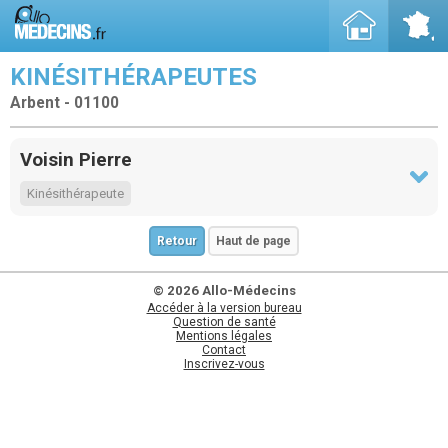
KINÉSITHÉRAPEUTES
Arbent - 01100
Voisin Pierre
Kinésithérapeute
Retour
Haut de page
© 2026 Allo-Médecins
Accéder à la version bureau
Question de santé
Mentions légales
Contact
Inscrivez-vous