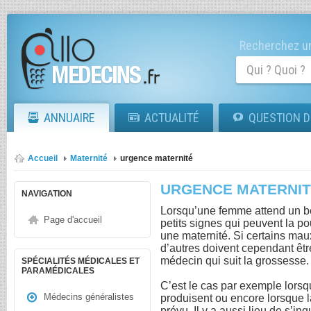
Recherchez un
ANNUAIRE
ACTUALITÉ
QUESTION D
Accueil
Maternité
urgence maternité
URGENCE MATERNI
NAVIGATION
Lorsqu’une femme attend un bébé
Page d'accueil
petits signes qui peuvent la p
une maternité. Si certains ma
d’autres doivent cependant êt
médecin qui suit la grossesse.
SPÉCIALITÉS MÉDICALES ET
PARAMÉDICALES
C’est le cas par exemple lor
Médecins généralistes
produisent ou encore lorsque 
prévu. Il y a aussi lieu de s’i