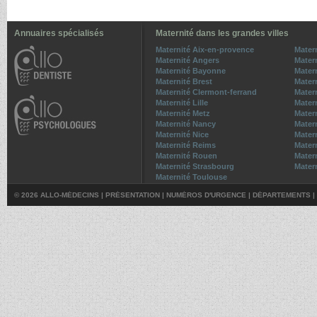
Annuaires spécialisés
Maternité dans les grandes villes
Maternité Aix-en-provence
Mater
Maternité Angers
Matern
Maternité Bayonne
Mater
Maternité Brest
Mater
Maternité Clermont-ferrand
Matern
Maternité Lille
Mater
Maternité Metz
Matern
Maternité Nancy
Mater
Maternité Nice
Mater
Maternité Reims
Mater
Maternité Rouen
Matern
Maternité Strasbourg
Mater
Maternité Toulouse
© 2026 ALLO-MÉDECINS |
PRÉSENTATION
|
NUMÉROS D'URGENCE
|
DÉPARTEMENTS
|