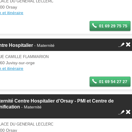
PLACE DU GENERAL LECLERC
00 Orsay
 et itinéraire
01 69 29 75 75
tre Hospitalier
- Maternité
RUE CAMILLE FLAMMARION
60 Juvisy-sur-orge
 et itinéraire
01 69 54 27 27
ernité Centre Hospitalier d'Orsay - PMI et Centre de
nification
- Maternité
PLACE DU GENERAL LECLERC
00 Orsay