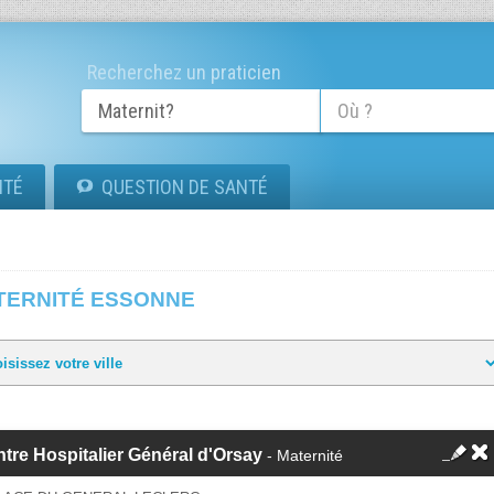
Recherchez un praticien
ITÉ
QUESTION DE SANTÉ
TERNITÉ ESSONNE
tre Hospitalier Général d'Orsay
- Maternité