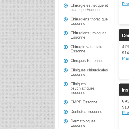
Plan
Chirurgie esthétique et
plastique Essonne
Chirurgiens thoracique
Essonne
Chirurgiens urologues
Cen
Essonne
4 
Chirurgie vasculaire
Essonne
914
Plan
Cliniques Essonne
Cliniques chirurgicales
Essonne
Cliniques
psychiatriques
Ins
Essonne
6 
CMPP Essonne
913
Dentistes Essonne
Plan
Dermatologues
Essonne