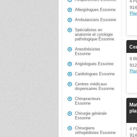
4 
914
Allergologues Essonne
Plan
Ambulanciers Essonne
Spécialistes en
anatomie et cytologie
pathologique Essonne
Cen
Anesthésistes
Essonne
9 
Angiologues Essonne
912
Plan
Cardiologues Essonne
Centres médicaux
dispensaires Essonne
Chiropracteurs
Essonne
Mat
pla
Chirurgie générale
Essonne
Chirurgiens
4 
orthopédistes Essonne
914