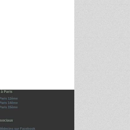
 à Paris
 Paris 12ème
 Paris 14ème
 Paris 15ème
sociaux
Médecins sur Facebook