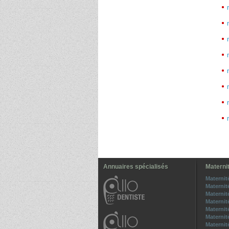
Annuaires spécialisés
Maternit
Maternit
Maternit
Materni
Maternit
Maternit
Maternité
Maternit