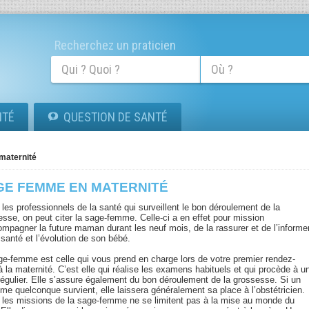
Recherchez un praticien
ITÉ
QUESTION DE SANTÉ
maternité
GE FEMME EN MATERNITÉ
les professionnels de la santé qui surveillent le bon déroulement de la
esse, on peut citer la sage-femme. Celle-ci a en effet pour mission
ompagner la future maman durant les neuf mois, de la rassurer et de l’informe
 santé et l’évolution de son bébé.
ge-femme est celle qui vous prend en charge lors de votre premier rendez-
 la maternité. C’est elle qui réalise les examens habituels et qui procède à u
 régulier. Elle s’assure également du bon déroulement de la grossesse. Si un
me quelconque survient, elle laissera généralement sa place à l’obstétricien.
, les missions de la sage-femme ne se limitent pas à la mise au monde du