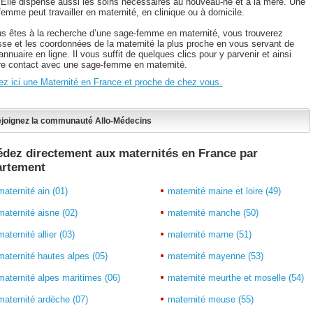
 Elle dispense aussi les soins nécessaires au nouveau-né et à la mère. Une
emme peut travailler en maternité, en clinique ou à domicile.
us êtes à la recherche d’une sage-femme en maternité, vous trouverez
esse et les coordonnées de la maternité la plus proche en vous servant de
annuaire en ligne. Il vous suffit de quelques clics pour y parvenir et ainsi
re contact avec une sage-femme en maternité.
ez ici une Maternité en France et proche de chez vous.
joignez la communauté Allo-Médecins
dez directement aux maternités en France par
artement
maternité ain (01)
maternité maine et loire (49)
maternité aisne (02)
maternité manche (50)
maternité allier (03)
maternité marne (51)
maternité hautes alpes (05)
maternité mayenne (53)
maternité alpes maritimes (06)
maternité meurthe et moselle (54)
maternité ardèche (07)
maternité meuse (55)