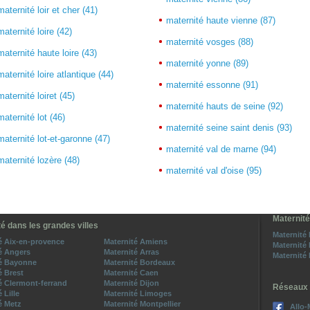
maternité loir et cher (41)
maternité haute vienne (87)
maternité loire (42)
maternité vosges (88)
maternité haute loire (43)
maternité yonne (89)
maternité loire atlantique (44)
maternité essonne (91)
maternité loiret (45)
maternité hauts de seine (92)
maternité lot (46)
maternité seine saint denis (93)
maternité lot-et-garonne (47)
maternité val de marne (94)
maternité lozère (48)
maternité val d'oise (95)
Maternité
é dans les grandes villes
Maternité
é Aix-en-provence
Maternité Amiens
Maternité
é Angers
Maternité Arras
Maternité
té Bayonne
Maternité Bordeaux
é Brest
Maternité Caen
é Clermont-ferrand
Maternité Dijon
Réseaux 
 Lille
Maternité Limoges
é Metz
Maternité Montpellier
Allo-