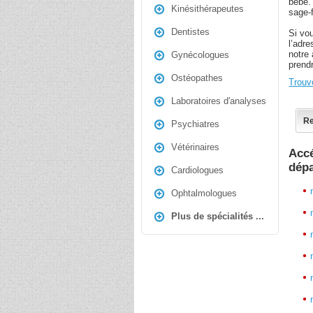
bébé.
Kinésithérapeutes
sage-f
Dentistes
Si vo
l’adr
notre 
Gynécologues
prend
Ostéopathes
Trouv
Laboratoires d'analyses
Re
Psychiatres
Vétérinaires
Accé
dép
Cardiologues
Ophtalmologues
Plus de spécialités ...