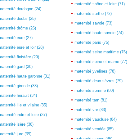
maternité saône et loire (71)
maternité dordogne (24)
maternité sarthe (72)
maternité doubs (25)
maternité savoie (73)
maternité drôme (26)
maternité haute savoie (74)
maternité eure (27)
maternité paris (75)
maternité eure et loir (28)
maternité seine maritime (76)
maternité finistère (29)
maternité seine et marne (77)
maternité gard (30)
maternité yvelines (78)
maternité haute garonne (31)
maternité deux sèvres (79)
maternité gironde (33)
maternité somme (80)
maternité hérault (34)
maternité tarn (81)
maternité ille et vilaine (35)
maternité var (83)
maternité indre et loire (37)
maternité vaucluse (84)
maternité isère (38)
maternité vendée (85)
maternité jura (39)
maternité vienne (86)