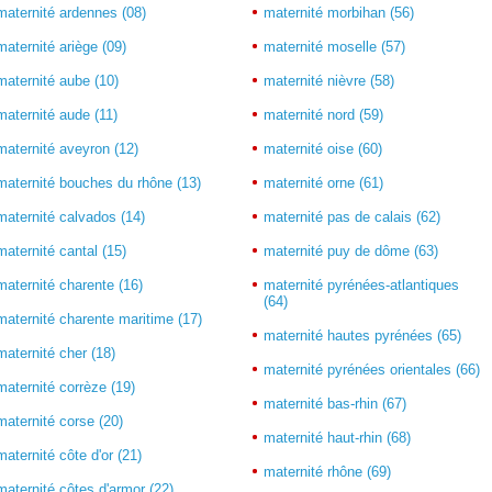
maternité ardennes (08)
maternité morbihan (56)
maternité ariège (09)
maternité moselle (57)
maternité aube (10)
maternité nièvre (58)
maternité aude (11)
maternité nord (59)
maternité aveyron (12)
maternité oise (60)
maternité bouches du rhône (13)
maternité orne (61)
maternité calvados (14)
maternité pas de calais (62)
maternité cantal (15)
maternité puy de dôme (63)
maternité charente (16)
maternité pyrénées-atlantiques
(64)
maternité charente maritime (17)
maternité hautes pyrénées (65)
maternité cher (18)
maternité pyrénées orientales (66)
maternité corrèze (19)
maternité bas-rhin (67)
maternité corse (20)
maternité haut-rhin (68)
maternité côte d'or (21)
maternité rhône (69)
maternité côtes d'armor (22)